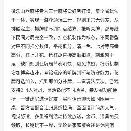
微乐山西麻将专为三晋麻将爱好者打造，集全省玩法
于一体，实现一游戏通玩三晋，规则正宗无偏差，从
掷骰定庄、抓牌顺序到扣点结算、报听亮牌，都与线
下民间对局完全一致，扣点机制作为核心，不同番型
对应不同扣分数值，平胡低分，清一色、七对等高番
高分，杠上开花、抢杠胡直接高额扣点，刺激感十
足，缺门规则让牌局节奏明快，避免拖沓，报听机制
增加博弈趣味，考验玩家的听牌判断与防守能力，花
牌可选加入，抓到即加分补牌，丰富玩法层次，游戏
支持2-4人对战，灵活适配不同场景，亲友圈功能便
捷，一键建房邀请好友，实时语音聊天如同围坐一
桌，晋方言配音让归属感拉满，画面设计简约大气，
视觉舒适，多重福利活动持续放送，金币、道具免费
领取，长期玩不枯燥，无论是家庭聚会还是休闲消