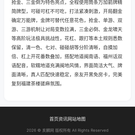
抢金、三金倒为特色亮点，全程使用筒条万加箭牌精
简牌型，可碰可杠不可吃，打法紧凑刺激，开局翻金
确定万能牌，金牌可替代任意花色，抢金、单游、双
游、三游机制让对局变数拉满，三金必倒、金龙啸天
等高阶玩法极具挑战性，花杠、跟打等本土规则悉数
保留，清一色、七对、碰碰胡等分阶清晰，自摸加
倍、杠上开花番数叠加，搭配地道闽南语、福州话双
语配音，软糯地道充满闽地风情，界面简洁大气、牌
面清晰，真人匹配快速稳定，亲友开黑免房卡，完美
复刻福建茶楼搓麻氛围。
首页
资讯
网站地图
2026 © 亥麟网 版权所有 All Rights Reserved