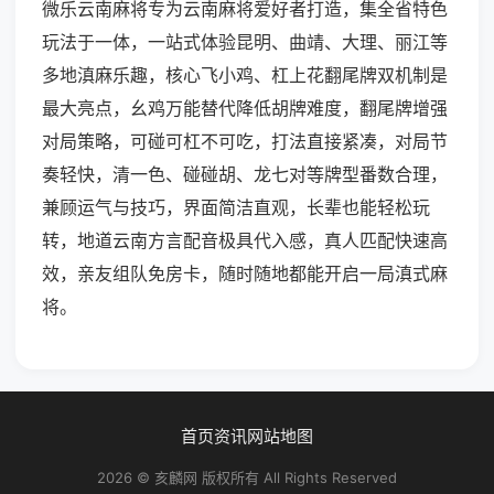
微乐云南麻将专为云南麻将爱好者打造，集全省特色
玩法于一体，一站式体验昆明、曲靖、大理、丽江等
多地滇麻乐趣，核心飞小鸡、杠上花翻尾牌双机制是
最大亮点，幺鸡万能替代降低胡牌难度，翻尾牌增强
对局策略，可碰可杠不可吃，打法直接紧凑，对局节
奏轻快，清一色、碰碰胡、龙七对等牌型番数合理，
兼顾运气与技巧，界面简洁直观，长辈也能轻松玩
转，地道云南方言配音极具代入感，真人匹配快速高
效，亲友组队免房卡，随时随地都能开启一局滇式麻
将。
首页
资讯
网站地图
2026 © 亥麟网 版权所有 All Rights Reserved