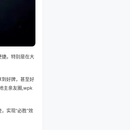
便捷。特别是在大
拿到好牌，甚至好
主亲友圈,wpk
，实现“必胜”效
。