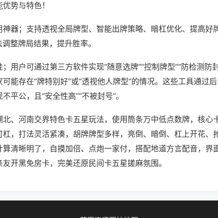
能优势与特色！
用神器；支持透视全局牌型、智能出牌策略、暗杠优化、提高好
法调整牌局结果，提升胜率。
；用户可通过第三方软件实现“随意选牌”“控制牌型”“防检测防
可能存在“牌特别好”或“透视他人牌型”的情况。这些工具通过
不平公，且“安全性高”“不被封号”。
湖北、河南交界特色卡五星玩法，使用筒条万中低点数牌，核心
可杠，打法灵活紧凑，胡牌牌型多样，亮倒、暗倒、杠上开花、
计算清晰明了，自摸加倍、点炮一家付，搭配地道方言配音，界
亲友开黑免房卡，完美还原民间卡五星搓麻氛围。