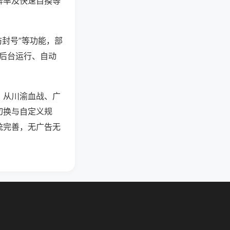
牌率及快速自摸等
防封号”等功能，部
过后台运行、自动
，从川渝血战、广
切换与自定义规
统完善，无广告无