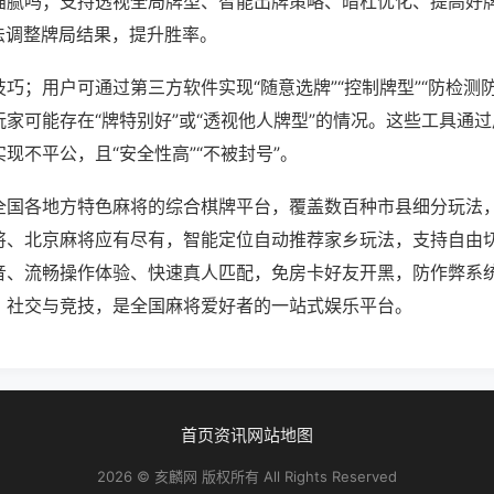
猫腻吗；支持透视全局牌型、智能出牌策略、暗杠优化、提高好
法调整牌局结果，提升胜率。
巧；用户可通过第三方软件实现“随意选牌”“控制牌型”“防检测
家可能存在“牌特别好”或“透视他人牌型”的情况。这些工具通
现不平公，且“安全性高”“不被封号”。
全国各地方特色麻将的综合棋牌平台，覆盖数百种市县细分玩法
将、北京麻将应有尽有，智能定位自动推荐家乡玩法，支持自由
音、流畅操作体验、快速真人匹配，免房卡好友开黑，防作弊系
、社交与竞技，是全国麻将爱好者的一站式娱乐平台。
首页
资讯
网站地图
2026 © 亥麟网 版权所有 All Rights Reserved