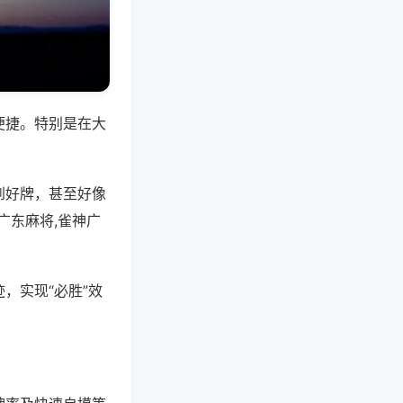
便捷。特别是在大
到好牌，甚至好像
广东麻将,雀神广
，实现“必胜”效
。