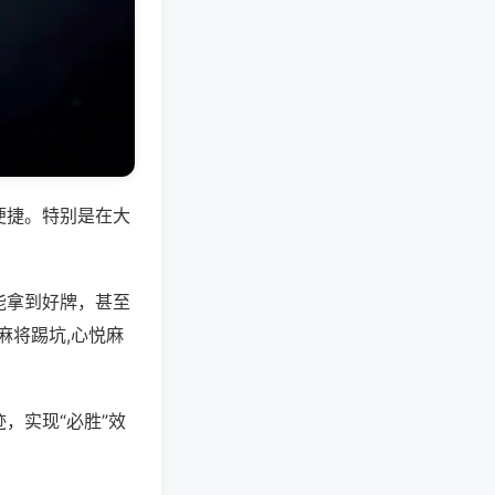
便捷。特别是在大
能拿到好牌，甚至
麻将踢坑,心悦麻
，实现“必胜”效
。