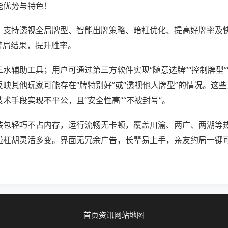
能优势与特色！
；支持透视全局牌型、智能出牌策略、暗杠优化、提高好牌率及
牌局结果，提升胜率。
水辅助工具；用户可通过第三方软件实现“随意选牌”“控制牌型”
映其他玩家可能存在“牌特别好”或“透视他人牌型”的情况。这
术手段实现不平公，且“安全性高”“不被封号”。
装包轻巧不占内存，运行流畅无卡顿，覆盖川渝、两广、两湖等
碰杠胡灵活多变。界面无冗余广告，长辈易上手，亲友约局一键
首页
资讯
网站地图