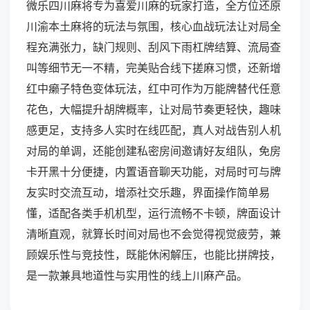
微乐四川麻将专为喜爱川麻的玩家打造，全方位还原
川渝本土麻将的玩法与氛围，核心血战玩法让对局全
程充满张力，缺门规则、刮风下雨杠牌结算、流局查
叫等细节无一不精，完美贴合线下搓麻习惯，还新增
红中癞子特色变体玩法，红中可作为万能牌替代任意
花色，大幅提升胡牌概率，让对局节奏更轻快，趣味
感更足，支持多人实时在线匹配，真人对战告别人机
对局的单调，还能创建私密房间邀请好友组队，免房
卡开黑十分便捷，内置语音聊天功能，对局时可与牌
友实时交流互动，增添社交乐趣，界面操作简单易
懂，适配各类手机机型，运行流畅不卡顿，牌面设计
清晰直观，就算长时间对局也不会觉得视觉疲劳，兼
顾娱乐性与竞技性，既能休闲解压，也能比拼牌技，
是一款兼具地道性与实用性的线上川麻产品。