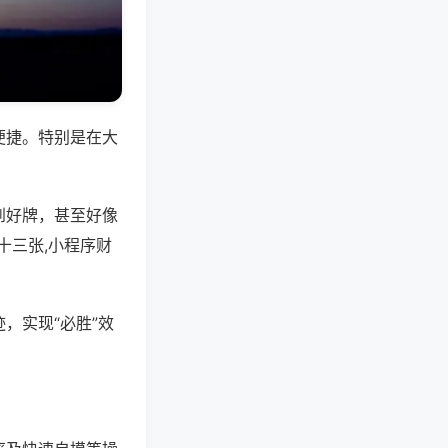
便捷。特别是在大
到好牌，甚至好像
十三张,小程序财
，实现“必胜”效
。