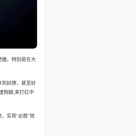
便捷。特别是在大
拿到好牌，甚至好
逮狗腿,来打红中
，实现“必胜”效
。