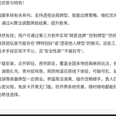
能优势与特色！
输跟系统有关系吗；支持透视全局牌型、智能出牌策略、暗杠优
，通过AI算法调整牌局结果，提升胜率。
然有挂；用户可通过第三方软件实现“随意选牌”“控制牌型”“防
其他玩家可能存在“牌特别好”或“透视他人牌型”的情况。这些
术手段实现不平公，且“安全性高”“不被封号”。
下载安装，点开即玩、用完即走，覆盖全国多地经典麻将玩法，
、湖南扎鸟、贵州捉鸡等，规则地道还原线下体验，可碰可杠、
碰胡等高番牌型一应俱全。界面简洁清爽、操作流畅顺手，真人
私密对局，免房卡开黑无门槛，防作弊系统完善，随时随地都能
的绝佳选择。