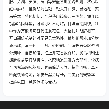
肥、芜湖、安庆、黄山等安徽各地主流规则，核心以
红中麻将、推倒胡为基础，融入开口翻、铺地花、买
马等本土特色机制，全程使用筒条万三色牌，摒弃风
箭牌精简牌型，可碰可杠不可吃，打法直接爽快，红
中作为万能牌可替代任意花色，大幅提升胡牌概率，
开口翻倍机制让对局更具策略性，铺地花额外加分增
添乐趣，清一色、七对、碰碰胡、门清等高番牌型划
分清晰，自摸加倍、杠上开花番数叠加，买马机制让
胡牌收益更具随机性，搭配地道江淮方言配音，软糯
亲切充满皖风韵味，界面简洁大气、操作流畅，真人
匹配快速稳定，亲友开黑免房卡，完美复刻安徽本土
搓麻氛围，兼顾休闲与竞技。