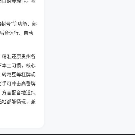
速自摸等操作，通
防封号”等功能，部
过后台运行、自动
，精准还原贵州各
下本土习惯，核心
、转弯豆等杠牌规
老手可冲击高番牌
，方言配音地道纯
随地都能畅玩，兼