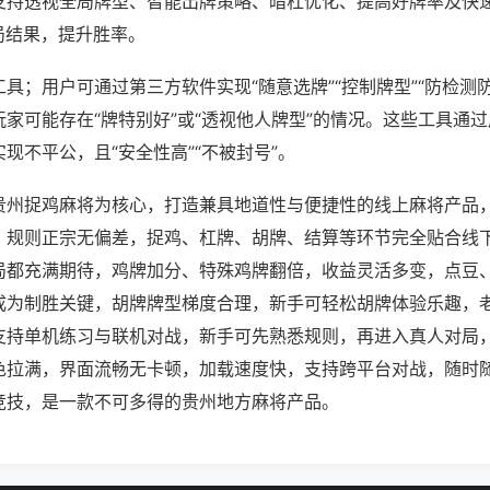
支持透视全局牌型、智能出牌策略、暗杠优化、提高好牌率及快
局结果，提升胜率。
具；用户可通过第三方软件实现“随意选牌”“控制牌型”“防检测
家可能存在“牌特别好”或“透视他人牌型”的情况。这些工具通
现不平公，且“安全性高”“不被封号”。
贵州捉鸡麻将为核心，打造兼具地道性与便捷性的线上麻将产品
，规则正宗无偏差，捉鸡、杠牌、胡牌、结算等环节完全贴合线
局都充满期待，鸡牌加分、特殊鸡牌翻倍，收益灵活多变，点豆
成为制胜关键，胡牌牌型梯度合理，新手可轻松胡牌体验乐趣，
支持单机练习与联机对战，新手可先熟悉规则，再进入真人对局
色拉满，界面流畅无卡顿，加载速度快，支持跨平台对战，随时
竞技，是一款不可多得的贵州地方麻将产品。