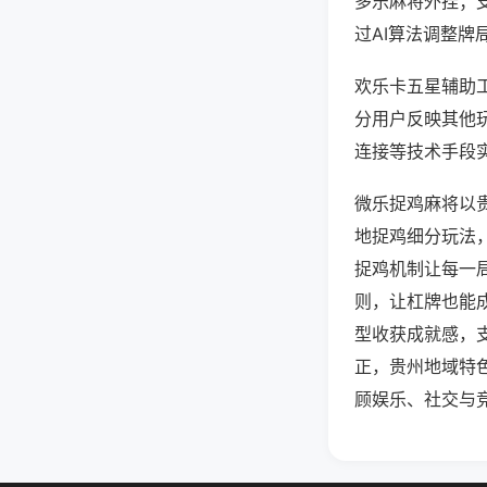
多乐麻将外挂；
过AI算法调整牌
欢乐卡五星辅助工
分用户反映其他玩
连接等技术手段实
微乐捉鸡麻将以
地捉鸡细分玩法
捉鸡机制让每一
则，让杠牌也能
型收获成就感，
正，贵州地域特
顾娱乐、社交与