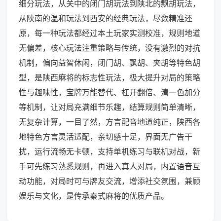
细分玩法，从关中的闭门胡玩法到陕北的飘胡玩法，
从陕南的温和玩法到西安的经典玩法，尽数精准还
原，每一种玩法都经过本土玩家实测校准，规则地道
无偏差，核心玩法注重策略与传统，没有激烈的对抗
机制，偏向益智休闲，闭门胡、飘胡、夹胡等特色胡
型，是陕西麻将的标志性玩法，极大提升对局的策略
性与趣味性，宝牌万能替代、杠开翻倍、清一色加分
等机制，让对局充满细节乐趣，结算规则简单清晰，
无复杂计算，一目了然，方言配音地道纯正，陕西各
地特色方言灵活适配，亲切感十足，界面无广告干
扰，运行流畅无卡顿，支持单机练习与联机对战，新
手可先练习熟悉规则，再进入真人对局，内置语音互
动功能，对局时可与牌友交流，增添社交氛围，兼顾
娱乐与文化，是传承秦式麻将的优质产品。