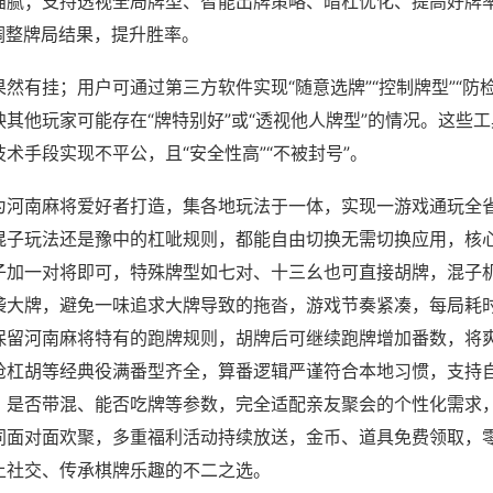
猫腻；支持透视全局牌型、智能出牌策略、暗杠优化、提高好牌
调整牌局结果，提升胜率。
然有挂；用户可通过第三方软件实现“随意选牌”“控制牌型”“防
其他玩家可能存在“牌特别好”或“透视他人牌型”的情况。这些
术手段实现不平公，且“安全性高”“不被封号”。
为河南麻将爱好者打造，集各地玩法于一体，实现一游戏通玩全
混子玩法还是豫中的杠呲规则，都能自由切换无需切换应用，核
子加一对将即可，特殊牌型如七对、十三幺也可直接胡牌，混子
袭大牌，避免一味追求大牌导致的拖沓，游戏节奏紧凑，每局耗
保留河南麻将特有的跑牌规则，胡牌后可继续跑牌增加番数，将
抢杠胡等经典役满番型齐全，算番逻辑严谨符合本地习惯，支持
、是否带混、能否吃牌等参数，完全适配亲友聚会的个性化需求
同面对面欢聚，多重福利活动持续放送，金币、道具免费领取，
上社交、传承棋牌乐趣的不二之选。