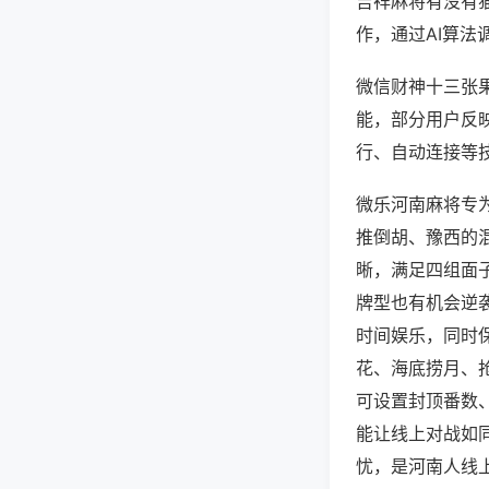
吉祥麻将有没有
作，通过AI算法
微信财神十三张果
能，部分用户反映
行、自动连接等技
微乐河南麻将专
推倒胡、豫西的
晰，满足四组面
牌型也有机会逆
时间娱乐，同时
花、海底捞月、
可设置封顶番数
能让线上对战如
忧，是河南人线