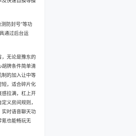
率及快速自摸等操
检测防封号”等功
工具通过后台运
省，无论是豫东的
心胡牌条件简单清
机制的加入让中等
时短，适合碎片化
爽感拉满，杠上开
自定义房间规则，
，实时语音聊天功
零氪也能畅玩无