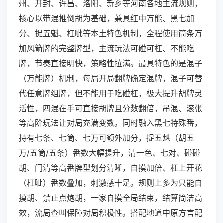
州、开封、许昌、洛阳、新乡等河南各地主流规则，
核心以带混推倒胡为基础，兼具红中万能、黑七加
分、捉五魁、杠呲等本土特色机制，全程使用筒条万
加风箭牌的完整牌型，主流玩法可碰可杠、不能吃
牌，节奏直接明快，策略性拉满。最具特色的是混子
（万能牌）机制，每局开局翻牌确定混牌，混子可替
代任意牌组牌，但不能用于吃碰杠，极大提升胡牌灵
活性，四混在手可直接胡牌且分数翻倍，吊混、滚张
等高阶玩法让对局充满变数。同时融入黑七特殊番，
持有七条、七筒、七万可额外加分，捉五魁（胡五
万/五筒/五条）番数大幅提升，清一色、七对、碰碰
胡、门清等高番牌型划分清晰，自摸加倍、杠上开花
（杠呲）番数叠加，刺激感十足。规则上多为只能自
摸胡、禁止点炮胡，一家自摸全局结束，结算简洁高
效，流局查叫保障对局积极性。搭配地道中原方言配