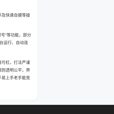
率及快速自摸等操
封号”等功能，部分
后台运行、自动连
碰可杠，打法严谨
规则透明公平，界
手易上手老手能竞