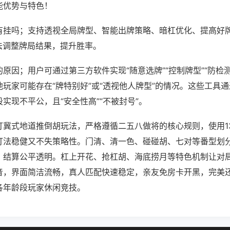
能优势与特色！
有挂吗；支持透视全局牌型、智能出牌策略、暗杠优化、提高好
法调整牌局结果，提升胜率。
原因；用户可通过第三方软件实现“随意选牌”“控制牌型”“防检
玩家可能存在“牌特别好”或“透视他人牌型”的情况。这些工具
实现不平公，且“安全性高”“不被封号”。
打冀式地道推倒胡玩法，严格遵循二五八做将的核心规则，使用1
打法稳健又不失策略性。门清、清一色、碰碰胡、七对等番型划
，结算公平透明。杠上开花、抢杠胡、海底捞月等特色机制让对
音，界面简洁流畅，真人匹配快速稳定，亲友免房卡开黑，完美
各年龄段玩家休闲竞技。