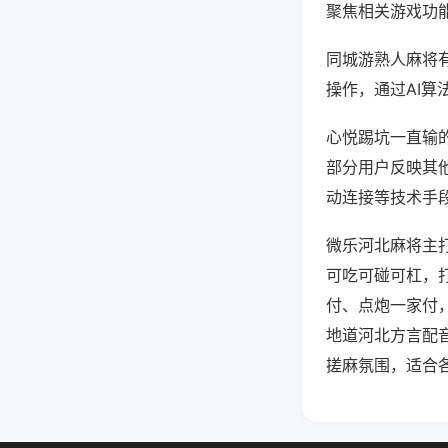
聚焦相关游戏功
同城游熟人麻将
操作，通过AI算
心悦踢坑一直输的
部分用户反映其他
动连接等技术手段
微乐河北麻将主
可吃可碰可杠，
付、点炮一家付
地道河北方言配
搓麻氛围，适合