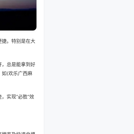
便捷。特别是在大
好，总是能拿到好
如(欢乐广西麻
，实现“必胜”效
。