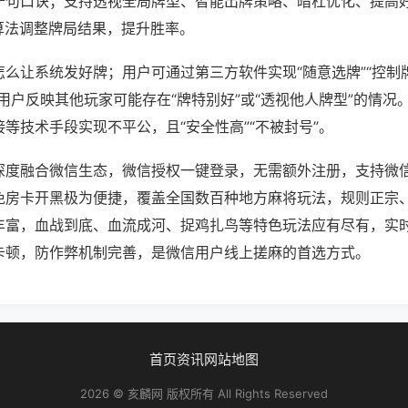
十句口诀；支持透视全局牌型、智能出牌策略、暗杠优化、提高
算法调整牌局结果，提升胜率。
么让系统发好牌；用户可通过第三方软件实现“随意选牌”“控制牌
用户反映其他玩家可能存在“牌特别好”或“透视他人牌型”的情况
等技术手段实现不平公，且“安全性高”“不被封号”。
深度融合微信生态，微信授权一键登录，无需额外注册，支持微
免房卡开黑极为便捷，覆盖全国数百种地方麻将玩法，规则正宗
丰富，血战到底、血流成河、捉鸡扎鸟等特色玩法应有尽有，实
卡顿，防作弊机制完善，是微信用户线上搓麻的首选方式。
首页
资讯
网站地图
2026 © 亥麟网 版权所有 All Rights Reserved