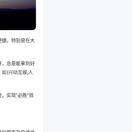
便捷。特别是在大
好，总是能拿到好
如(兴动互娱,人
，实现“必胜”效
。