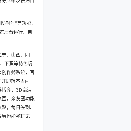
高好牌率及快速自
测防封号”等功能，
通过后台运行、自
辽宁、山西、四
子、下蛋等特色玩
重防作弊系统，官
即开即玩不占内
博弈，3D高清
氛围，亲友圈功能
欢聚，每日签到、
零氪也能畅玩无