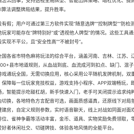
输怎么回事；支持透视全局牌型、智能出牌策略、暗杠优化、提
AI算法调整牌局结果，提升胜率。
有假；用户可通过第三方软件实现“随意选牌”“控制牌型”“防检
玩家可能存在“牌特别好”或“透视他人牌型”的情况。这些工具
实现不平公，且“安全性高”“不被封号”。
全国各省市特色麻将玩法的综合平台，涵盖河南、吉林、江苏、
200+县市地道规则，从血战到底、血流成河到扣点、缺门、混
游戏通玩全国，无需切换应用，核心采用公平随机发牌机制，双
，保障每一位玩家竞技权益，游戏支持小程序、APP双端畅玩，
畅，智能提示吃碰杠胡，新手快速入门，老手可关闭提示追求纯粹
由切换，各地特色方言配音可选，画面质感逼真，还原线下对局
键建房，自定义规则参数，实时语音聊天，线上对战如同面对面
排位、雀神争霸等活动丰富，金币、道具、实物奖励免费领取，
爱好者休闲社交、切磋牌技、体验各地风情的全能平台。