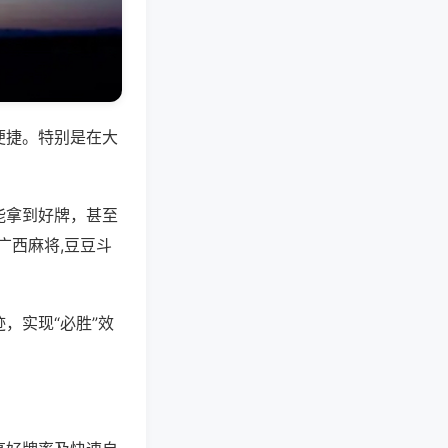
便捷。特别是在大
能拿到好牌，甚至
广西麻将,豆豆斗
，实现“必胜”效
。