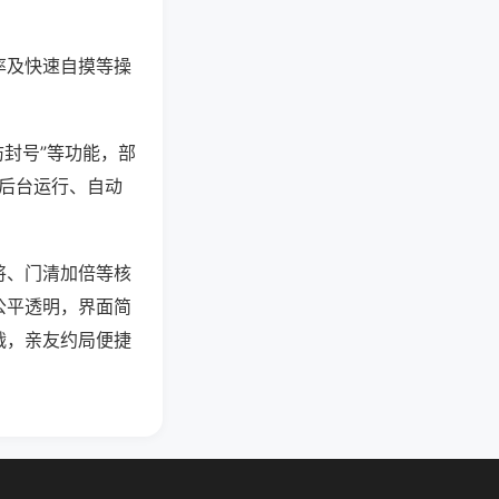
率及快速自摸等操
防封号”等功能，部
过后台运行、自动
将、门清加倍等核
公平透明，界面简
战，亲友约局便捷