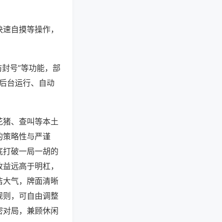
快速自摸等操作，
防封号”等功能，部
过后台运行、自动
花猪、查叫等本土
的策略性与严谨
底打破一局一胡的
收益远高于明杠，
洁大气，牌面清晰
规则，可自由调整
密对局，兼顾休闲