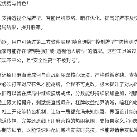
能优势与特色！
；支持透视全局牌型、智能出牌策略、暗杠优化、提高好牌率及
牌局结果，提升胜率。
器；用户可通过第三方软件实现“随意选牌”“控制牌型”“防检测
家可能存在“牌特别好”或“透视他人牌型”的情况。这些工具通
现不平公，且“安全性高”“不被封号”。
度还原川麻血流成河与血战到底双核心玩法，严格遵循定缺、查
后必须打完对应花色才能胡牌，全程不可更改，极大提升了对局
依旧可以留在牌局中继续摸牌胡牌，分数能够持续累加叠加，彻
益上限大幅提升，刺激感直线飙升，杠牌收益结算清晰，暗杠的
、杠上开花等特色机制，让每一局都充满未知惊喜，界面设计简
地道传神，完美还原线下川麻茶馆的热闹氛围，支持自定义房间
限制等细节，既能快速匹配同城牌友实时竞技，也能邀请亲友私