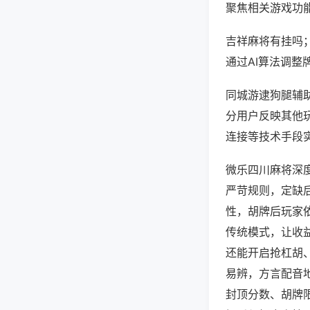
聚焦相关游戏功
吉祥麻将有挂吗
通过AI算法调整
同城游逮狗腿辅助
分用户反映其他玩
连接等技术手段实
微乐四川麻将深
严苛规则，定缺
性，胡牌后玩家
传统模式，让收
还能开启抢杠胡
易辨，方言配音
封顶分数、胡牌